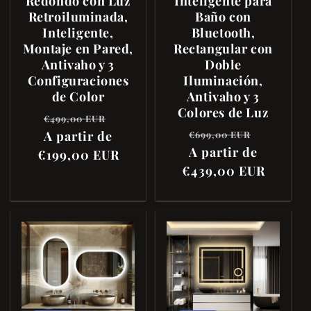
Redondo con Luz
Inteligente para
Retroiluminada,
Baño con
Inteligente,
Bluetooth,
Montaje en Pared,
Rectangular con
Antivaho y 3
Doble
Configuraciones
Iluminación,
de Color
Antivaho y 3
Colores de Luz
Precio
Precio
€499,00 EUR
Precio
Precio
habitual
A partir de
de
€699,00 EUR
habitual
A partir de
de
€199,00 EUR
oferta
€439,00 EUR
oferta