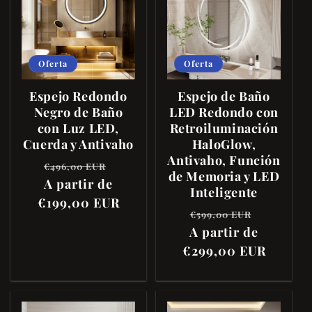
Oferta
Oferta
Espejo Redondo
Espejo de Baño
Negro de Baño
LED Redondo con
con Luz LED,
Retroiluminación
Cuerda y Antivaho
HaloGlow,
Antivaho, Función
Precio
Precio
€496,00 EUR
de Memoria y LED
habitual
A partir de
de
Inteligente
€199,00 EUR
oferta
Precio
Precio
€599,00 EUR
A partir de
habitual
de
€299,00 EUR
oferta