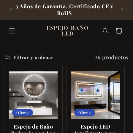
Directamente
Envío Rápido y Gratis a Toda España
3 Año
desde Almacén Local
Al Contenido
Carrito
26 productos
Filtrar y ordenar
Oferta
Oferta
Espejo de Baño
Espejo LED