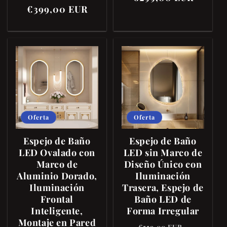
€399,00 EUR
habitual
de
oferta
Oferta
Oferta
Espejo de Baño
Espejo de Baño
LED Ovalado con
LED sin Marco de
Marco de
Diseño Único con
Aluminio Dorado,
Iluminación
Iluminación
Trasera, Espejo de
Frontal
Baño LED de
Inteligente,
Forma Irregular
Montaje en Pared
Precio
Precio
€559,00 EUR