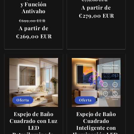
y Función
A partir de
habitual
de
Antivaho
€279,00 EUR
oferta
Precio
Precio
€699,00 EUR
habitual
A partir de
de
€269,00 EUR
oferta
Oferta
Oferta
Espejo de Baño
Espejo de Baño
Cuadrado con Luz
Cuadrado
LED
Inteligente con