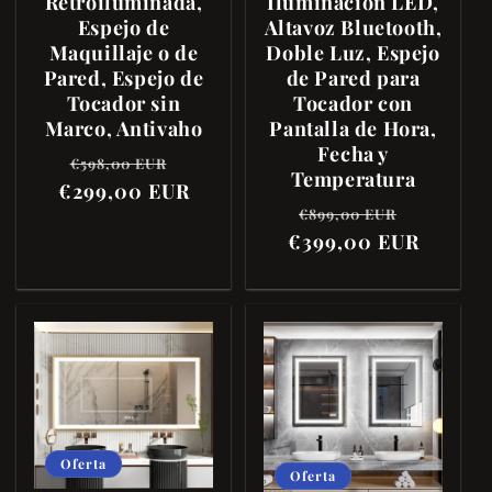
Retroiluminada,
Iluminación LED,
Espejo de
Altavoz Bluetooth,
Maquillaje o de
Doble Luz, Espejo
Pared, Espejo de
de Pared para
Tocador sin
Tocador con
Marco, Antivaho
Pantalla de Hora,
Fecha y
Precio
Precio
€598,00 EUR
Temperatura
€299,00 EUR
habitual
de
Precio
Precio
€899,00 EUR
oferta
€399,00 EUR
habitual
de
oferta
Oferta
Oferta