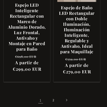
Espejo LED
Espejo de Baño
Inteligente
LED Rectangular
Rectangular con
con Doble
Marco de
Iluminación,
Aluminio Dorado,
Iluminación
Luz Frontal,
Inteligente,
Antivaho y
Regulable y
Montaje en Pared
Antivaho, Ideal
para Baño
para Maquillaje
Precio
Precio
€698,00 EUR
Precio
Precio
€559,00 EUR
habitual
A partir de
de
A partir de
habitual
de
€299,00 EUR
oferta
€279,00 EUR
oferta
1
2