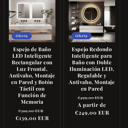
Oferta
Oferta
Espejo de Baño
Espejo Redondo
LED Inteligente
Inteligente para
Rectangular con
Baño con Doble
Luz Frontal,
Iluminación LED,
Antivaho, Montaje
Regulable y
en Pared y Botón
Antivaho, Montaje
Táctil con
en Pared
Función de
Precio
Precio
€499,00 EUR
Memoria
habitual
A partir de
de
Precio
Precio
€399,00 EUR
€249,00 EUR
oferta
€139,00 EUR
habitual
de
oferta