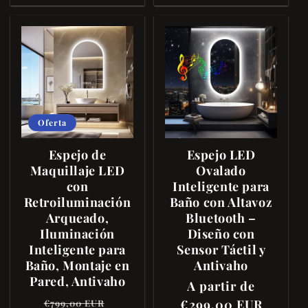
Oferta
Espejo de
Espejo LED
Maquillaje LED
Ovalado
con
Inteligente para
Retroiluminación
Baño con Altavoz
Arqueado,
Bluetooth –
Iluminación
Diseño con
Inteligente para
Sensor Táctil y
Baño, Montaje en
Antivaho
Pared, Antivaho
Precio
A partir de
Precio
Precio
habitual
€299,00 EUR
€799,00 EUR