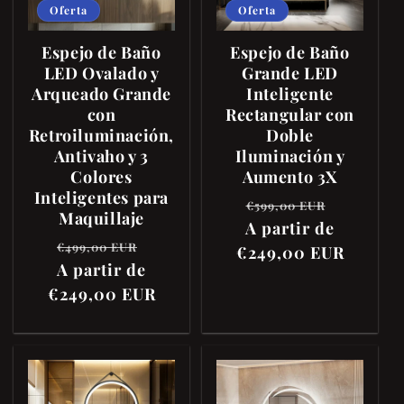
Oferta
Oferta
Espejo de Baño
Espejo de Baño
LED Ovalado y
Grande LED
Arqueado Grande
Inteligente
con
Rectangular con
Retroiluminación,
Doble
Antivaho y 3
Iluminación y
Colores
Aumento 3X
Inteligentes para
Precio
Precio
€599,00 EUR
Maquillaje
A partir de
habitual
de
Precio
Precio
€499,00 EUR
€249,00 EUR
oferta
habitual
A partir de
de
€249,00 EUR
oferta