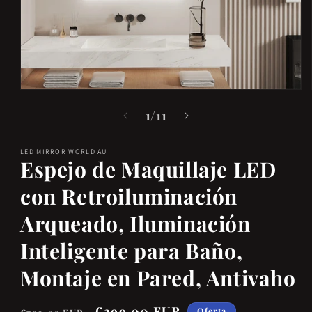
Abrir
elemento
de
1
/
11
multimedia
1
LED MIRROR WORLD AU
en
Espejo de Maquillaje LED
una
con Retroiluminación
ventana
modal
Arqueado, Iluminación
Inteligente para Baño,
Montaje en Pared, Antivaho
Precio
Precio
€399,00 EUR
Oferta