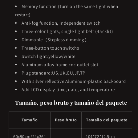
Memory function (Turn on the same light when
restart)
Anti-fog function, independent switch
Three-color lights, single light belt (Backlit)
Dimmable（Stepless dimming）
Three-button touch switchs
Switch light:yellow/white
Aluminum alloy frame cnc outlet slot
Plug standard:US,UK,EU,JP,TP
With silver reflective Aluminum-plastic backboard
Add LCD display time, date, and temperature
Tamaño, peso bruto y tamaño del paquete
Tamaño
Peso bruto
Tamaño del paquete
60x90cm/24x36"
104*72*12.5cm