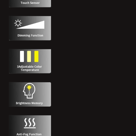
Inteligente
Inteligente
para
para
Baño,
Baño,
Montaje
Montaje
en
en
Pared,
Pared,
Antivaho
Antivaho