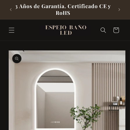
Directamente
spaña
3 Años de Garantía. Certificado CE y
RoHS
Al Contenido
Carrito
Ir
Directamente
A La
Información
Del Producto