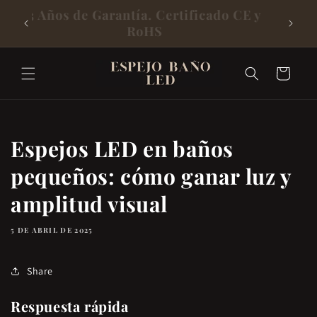
Directamente
Envío Rápido y Gratis a Toda España
3 Año
desde Almacén Local
Al Contenido
Carrito
Espejos LED en baños
pequeños: cómo ganar luz y
amplitud visual
5 DE ABRIL DE 2025
Share
Respuesta rápida