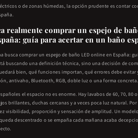
éctricos o de zonas húmedas, la opción prudente es contar co
spaña.
ca realmente comprar un espejo de ba
spaña: guía para acertar en un baño es
 busca comprar un espejo de baño LED online en España: guía
á buscando una definición técnica, sino una decisión de comp
uedará bien, qué funciones importan, qué errores debe evitar 
ión, antivaho, Bluetooth, RGB, doble luz o una forma concreta
pañoles el espacio no es enorme. Hay lavabos de 60, 70, 80 
os brillantes, duchas cercanas y a veces poca luz natural. Po
 vez visibilidad, proporción y sensación de amplitud. Un model
 queda descentrado o se empaña cada mañana acaba decepc
fecto.