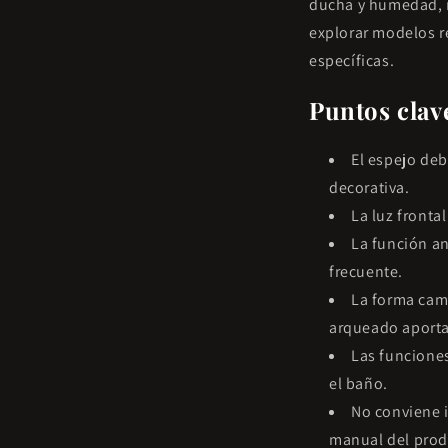
ducha y humedad, re
explorar modelos 
específicas.
Puntos clav
El espejo deb
decorativa.
La luz fronta
La función an
frecuente.
La forma cam
arqueado aporta
Las funciones
el baño.
No conviene i
manual del prod