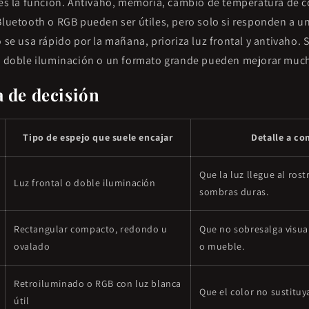
 es la función. Antivaho, memoria, cambio de temperatura de co
 Bluetooth o RGB pueden ser útiles, pero solo si responden a 
o se usa rápido por la mañana, prioriza luz frontal y antivaho. 
la doble iluminación o un formato grande pueden mejorar muc
a de decisión
Tipo de espejo que suele encajar
Detalle a c
Que la luz llegue al rost
Luz frontal o doble iluminación
sombras duras.
Rectangular compacto, redondo u
Que no sobresalga visua
ovalado
o mueble.
Retroiluminado o RGB con luz blanca
Que el color no sustituya
útil