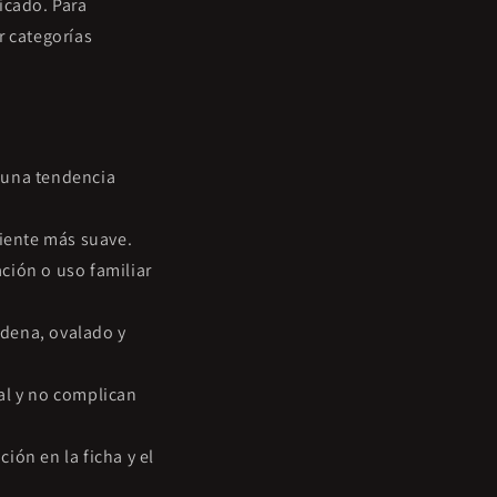
icado. Para
 categorías
n una tendencia
biente más suave.
ción o uso familiar
rdena, ovalado y
al y no complican
ión en la ficha y el