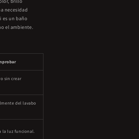
lor, brillo
una necesidad
Si es un baño
ho el ambiente.
omprobar
ro sin crear
lmente del lavabo
 la luz funcional.