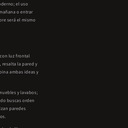
oderno; el uso
a mañana o entrar
pre será el mismo
con luz frontal
resalta la pared y
bina ambas ideas y
muebles y lavabos;
ando buscas orden
lizan paredes
os.