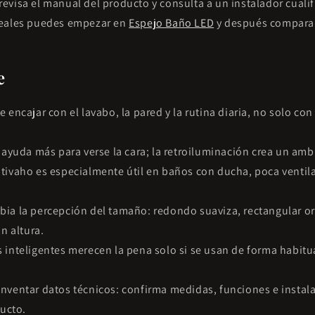
visa el manual del producto y consulta a un instalador cualif
reales puedes empezar en
Espejo Baño LED
y después comparar
e
e encajar con el lavabo, la pared y la rutina diaria, no solo co
l ayuda más para verse la cara; la retroiluminación crea un am
tivaho es especialmente útil en baños con ducha, poca ventila
bia la percepción del tamaño: redondo suaviza, rectangular o
n altura.
 inteligentes merecen la pena solo si se usan de forma habitu
nventar datos técnicos: confirma medidas, funciones e instalac
ucto.