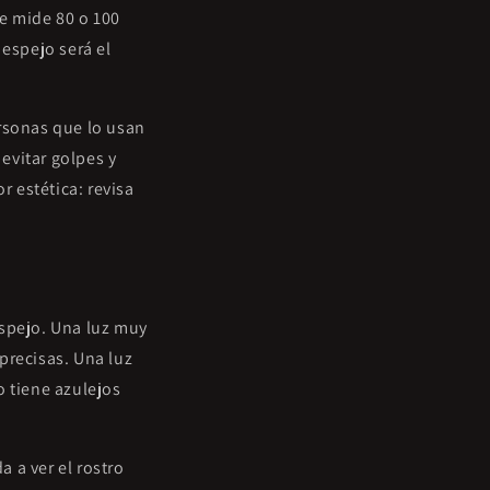
le mide 80 o 100
 espejo será el
ersonas que lo usan
 evitar golpes y
r estética: revisa
espejo. Una luz muy
precisas. Una luz
o tiene azulejos
a a ver el rostro