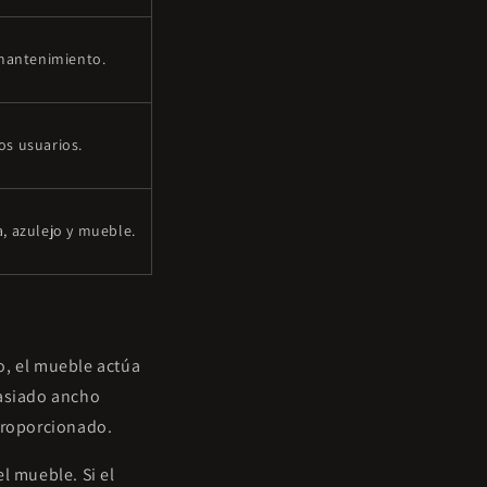
 mantenimiento.
os usuarios.
, azulejo y mueble.
o, el mueble actúa
asiado ancho
sproporcionado.
l mueble. Si el