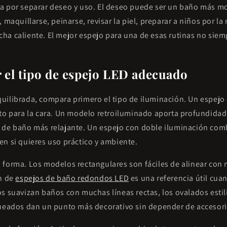
a por separar deseo y uso. El deseo puede ser un baño más m
, maquillarse, peinarse, revisar la piel, preparar a niños por l
ha caliente. El mejor espejo para una de esas rutinas no siem
 el tipo de espejo LED adecuado
uilibrada, compara primero el tipo de iluminación. Un espejo 
to para la cara. Un modelo retroiluminado aporta profundidad, 
 de baño más relajante. Un espejo con doble iluminación com
en si quieres uso práctico y ambiente.
 forma. Los modelos rectangulares son fáciles de alinear con 
ón de
espejos de baño redondos LED
es una referencia útil cu
os suavizan baños con muchas líneas rectas, los ovalados esti
queados dan un punto más decorativo sin depender de accesori