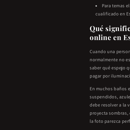
Para temas el
cualificado en E
Qué signifi
online en E
Cuando una persona
normalmente no est
saber qué espejo q
pagar por iluminac
En muchos baños es
suspendidos, azulej
debe resolver a la
proyecta sombras,
la foto parezca per