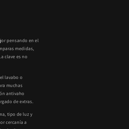
jor pensando en el
comparas medidas,
La clave es no
el lavabo o
Para muchas
ión antivaho
rgado de extras.
a, tipo de luz y
or cercanía a