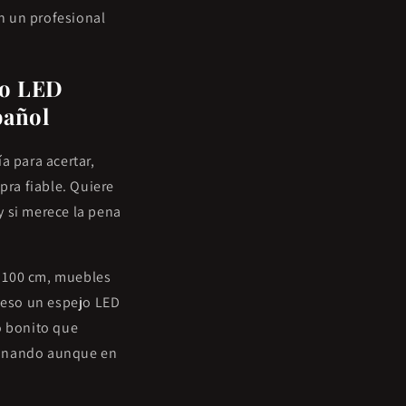
n un profesional
ño LED
pañol
 para acertar,
ra fiable. Quiere
y si merece la pena
.
o 100 cm, muebles
r eso un espejo LED
o bonito que
ionando aunque en